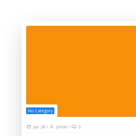
No Category
jun 28
/
Johan
/
0