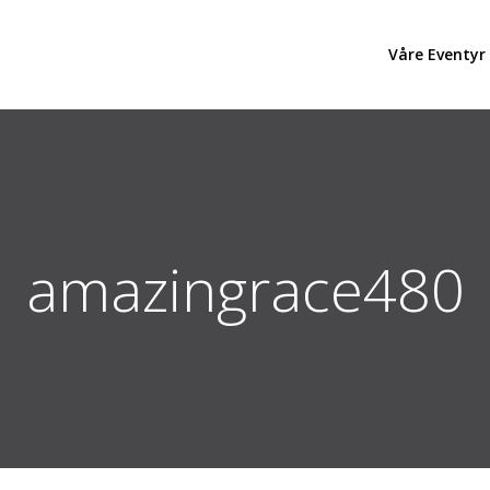
Våre Eventyr
amazingrace480