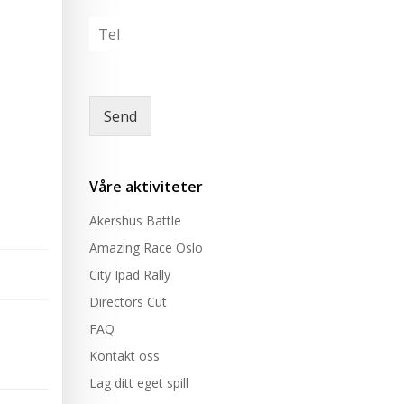
v
*
l
T
n
t
e
*
a
l
k
e
e
r
Send
e
*
Våre aktiviteter
Akershus Battle
Amazing Race Oslo
City Ipad Rally
Directors Cut
FAQ
Kontakt oss
Lag ditt eget spill