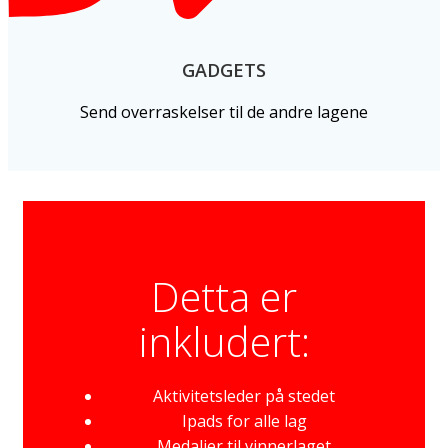
GADGETS
Send overraskelser til de andre lagene
Detta er
inkludert:
Aktivitetsleder på stedet
Ipads for alle lag
Medaljer til vinnerlaget