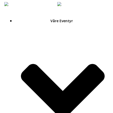
Hoppa
till
innehåll
Våre Eventyr