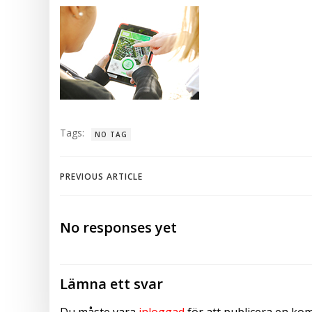
Tags:
NO TAG
Post
PREVIOUS ARTICLE
navigation
No responses yet
Lämna ett svar
Du måste vara
inloggad
för att publicera en ko