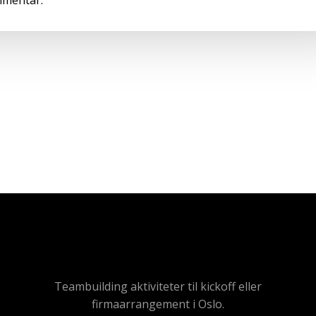
Teambuilding aktiviteter til kickoff eller
firmaarrangement i Oslo.