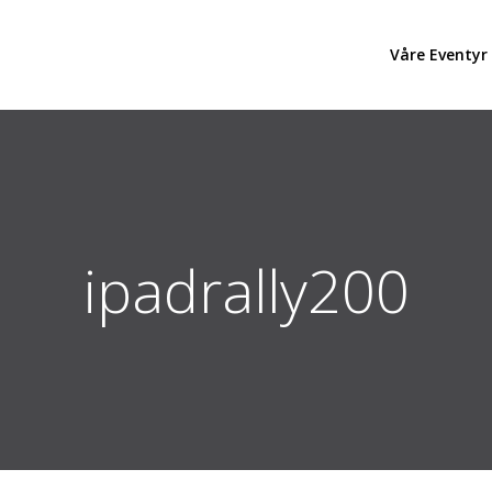
Våre Eventyr
ipadrally200