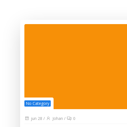
No Category
jun 28
/
Johan
/
0