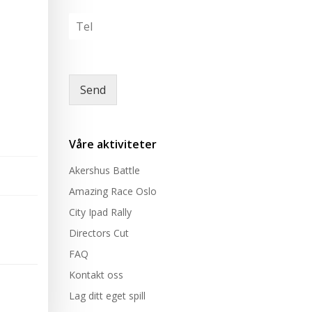
v
*
l
T
n
t
e
*
a
l
k
e
e
r
Send
e
*
Våre aktiviteter
Akershus Battle
Amazing Race Oslo
City Ipad Rally
Directors Cut
FAQ
Kontakt oss
Lag ditt eget spill