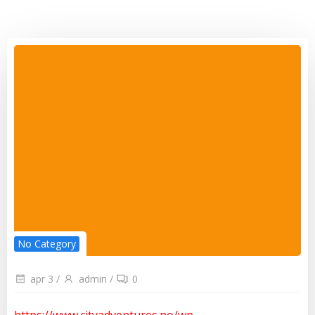
No Category
apr 3
/
admin
/
0
https://www.cityadventures.no/wp-