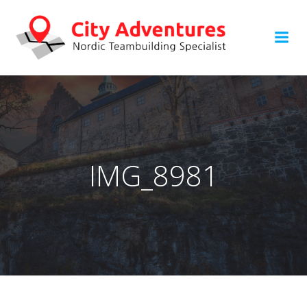
Hoppa
till
innehåll
IMG_8981