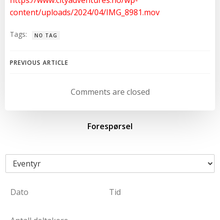
content/uploads/2024/04/IMG_8981.mov
Tags:
NO TAG
Post
PREVIOUS ARTICLE
navigation
Comments are closed
Forespørsel
E
v
e
D
n
a
t
D
T
t
y
a
i
A
o
r