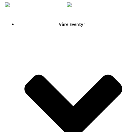
Hoppa
till
innehåll
Våre Eventyr