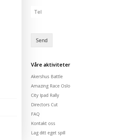
v
*
l
T
n
t
e
*
a
l
k
e
e
r
Send
e
*
Våre aktiviteter
Akershus Battle
Amazing Race Oslo
City Ipad Rally
Directors Cut
FAQ
Kontakt oss
Lag ditt eget spill