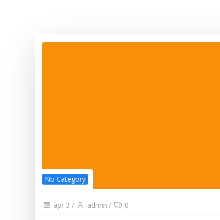
No Category
apr 3
/
admin
/
0