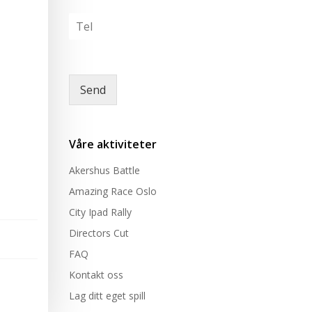
v
*
l
T
n
t
e
*
a
l
k
e
e
r
Send
e
*
Våre aktiviteter
Akershus Battle
Amazing Race Oslo
City Ipad Rally
Directors Cut
FAQ
Kontakt oss
Lag ditt eget spill