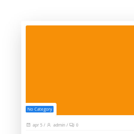
No Category
apr 5
/
admin
/
0