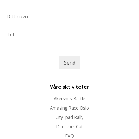
m
l
d
a
l
*
N
i
d
a
l
e
v
*
l
T
n
t
e
*
a
l
k
e
e
r
Send
e
*
Våre aktiviteter
Akershus Battle
Amazing Race Oslo
City Ipad Rally
Directors Cut
FAQ