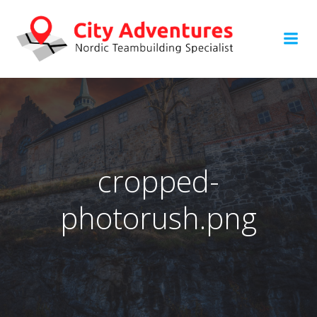
Hoppa
till
innehåll
cropped-
photorush.png