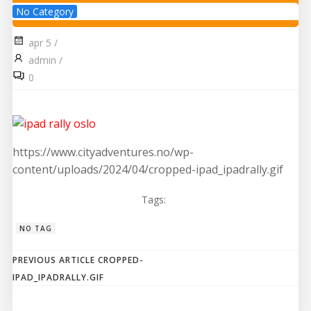
No Category
apr 5
/
admin
/
0
https://www.cityadventures.no/wp-
content/uploads/2024/04/cropped-ipad_ipadrally.gif
Tags:
NO TAG
Post
PREVIOUS ARTICLE
CROPPED-
IPAD_IPADRALLY.GIF
navigation