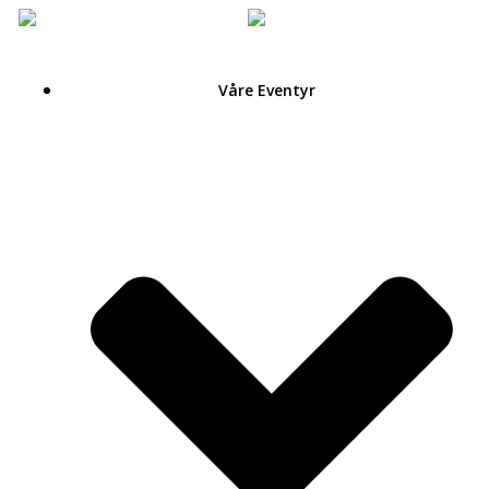
Hoppa
till
innehåll
Våre Eventyr