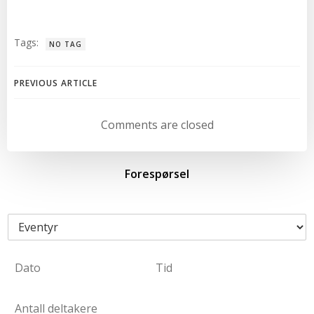
Tags:
NO TAG
Post
PREVIOUS ARTICLE
navigation
Comments are closed
Forespørsel
E
v
e
D
n
a
t
D
T
t
y
a
i
A
o
r
t
m