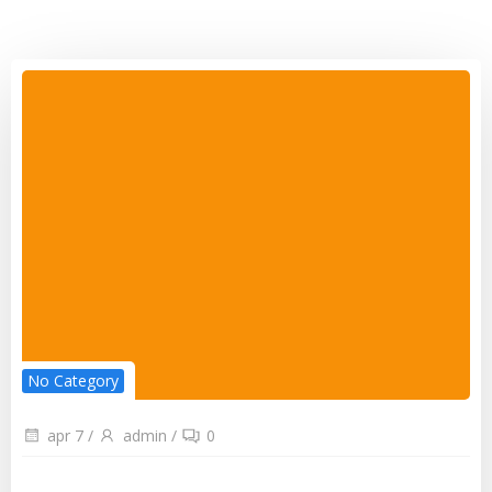
No Category
apr 7
/
admin
/
0