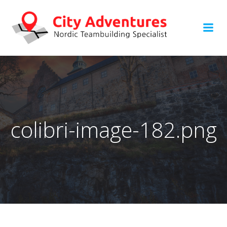
Hoppa
till
innehåll
colibri-image-182.png