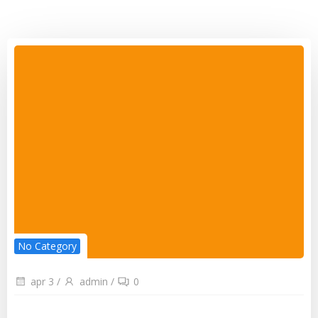
No Category
apr 3
/
admin
/
0