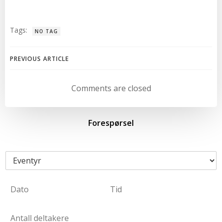
Tags:
NO TAG
Post
PREVIOUS ARTICLE
navigation
Comments are closed
Forespørsel
E
v
e
D
n
a
t
D
T
t
y
a
i
A
o
r
t
m